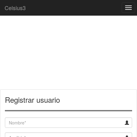
Celsius3
Togg
navi
Registrar usuario